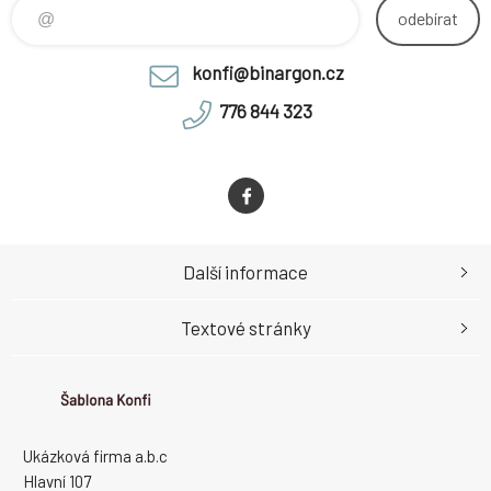
adipiscing elit. Etiam dictum
odebírat
tincidunt diam.
konfi@binargon.cz
776 844 323
Další informace
Textové stránky
Ukázková firma a.b.c
Hlavní 107