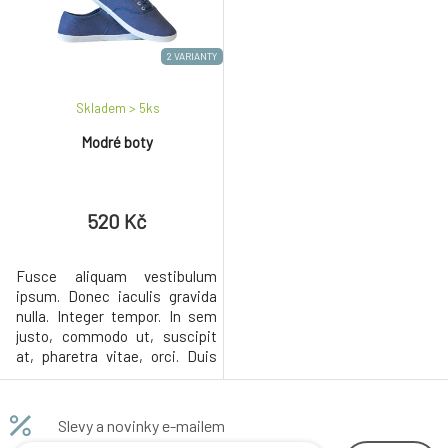
2 VARIANTY
Skladem > 5
ks
Modré boty
520 Kč
Fusce aliquam vestibulum
ipsum. Donec iaculis gravida
nulla. Integer tempor. In sem
justo, commodo ut, suscipit
at, pharetra vitae, orci. Duis
sapien nunc, commodo et,
interdum suscipit, sollicitudin
et, dolor. Lorem ipsum dolor sit
Slevy a novinky e-mailem
amet, consectetuer