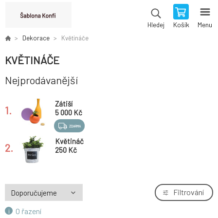
Košík
Menu
Hledej
Dekorace
Květináče
KVĚTINÁČE
Nejprodávanější
Zátiší
1.
5 000 Kč
ZDARMA
Květináč
2.
250 Kč
Filtrování
O řazení