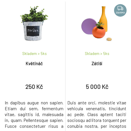
ZDARMA
Skladem > 5
ks
Skladem > 5
ks
Květináč
Zátiší
250 Kč
5 000 Kč
In dapibus augue non sapien.
Duis ante orci, molestie vitae
Etiam dui sem, fermentum
vehicula venenatis, tincidunt
vitae, sagittis id, malesuada
ac pede. Class aptent taciti
in, quam. Pellentesque sapien.
sociosqu ad litora torquent per
Fusce consectetuer risus a
conubia nostra, per inceptos