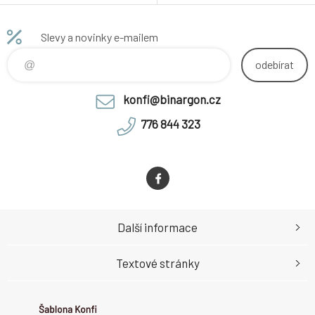
nunc. Nulla non arcu lacinia
hymenaeos. Fusce dui leo,
neque faucibus fringilla. In
imperdiet in, aliquam sit amet,
convallis. Ut enim ad minima
feugiat eu, orci. Curabitur vitae
Slevy a novinky e-mailem
veniam, quis nostrum
diam non enim vestibulum
exercitationem ullam corporis
interdum. Sed vel lectus.
odebírat
suscipit laboriosam, nisi ut
Donec odio tempus molestie,
aliquid ex ea commodi
porttitor ut, iacu
konfi@binargon.cz
consequat
776 844 323
Další informace
Textové stránky