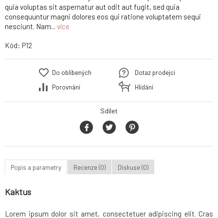
quia voluptas sit aspernatur aut odit aut fugit, sed quia
consequuntur magni dolores eos qui ratione voluptatem sequi
nesciunt. Nam...
více
Kód:
P12
Do oblíbených
Dotaz prodejci
Porovnání
Hlídání
Sdílet
Popis a parametry
Recenze (0)
Diskuse (0)
Kaktus
Lorem ipsum dolor sit amet, consectetuer adipiscing elit. Cras