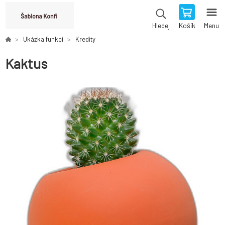
Košík
Menu
Hledej
Ukázka funkcí
Kredity
Kaktus