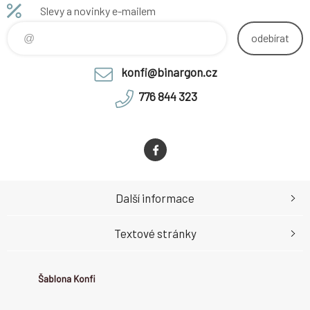
Slevy a novinky e-mailem
odebírat
konfi@binargon.cz
776 844 323
Další informace
Textové stránky